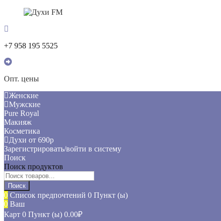
+7 958 195 5525
Опт. цены
Женские
Мужские
Pure Royal
Макияж
Косметика
Духи от 690р
Зарегистрировать/войти в систему
Поиск
Поиск продуктов
Поиск
0
Список предпочтений
0 Пункт (ы)
0
Ваш
Карт
0 Пункт (ы)
0.00
₽