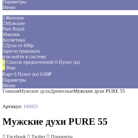
Параметры
Меню
Женские
Мужские
Pure Royal
Макияж
Косметика
Духи от 690р
Зарегистрировать
или войти в систему
0
Список предпочтений
0 Пункт (ы)
0
Ваш
Карт
0 Пункт (ы)
0.00
₽
Параметры
Меню
Главная
Мужские духи
Древесные
Мужские духи PURE 55
Артикул:
100055
Мужские духи PURE 55
Facebook
Twitter
Проценты