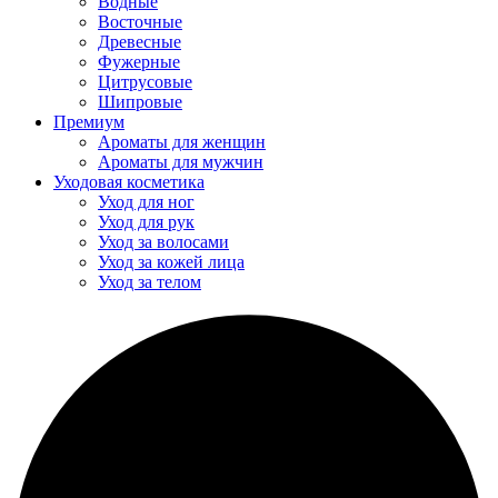
Водные
Восточные
Древесные
Фужерные
Цитрусовые
Шипровые
Премиум
Ароматы для женщин
Ароматы для мужчин
Уходовая косметика
Уход для ног
Уход для рук
Уход за волосами
Уход за кожей лица
Уход за телом